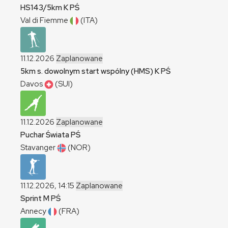
HS143/5km
K
PŚ
Val di Fiemme
(ITA)
11.12.2026
Zaplanowane
5km s. dowolnym start wspólny (HMS)
K
PŚ
Davos
(SUI)
11.12.2026
Zaplanowane
Puchar Świata
PŚ
Stavanger
(NOR)
11.12.2026, 14:15
Zaplanowane
Sprint
M
PŚ
Annecy
(FRA)