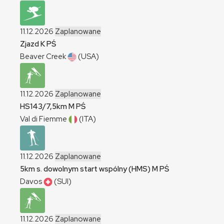
11.12.2026
Zaplanowane
Zjazd
K
PŚ
Beaver Creek
(USA)
11.12.2026
Zaplanowane
HS143/7,5km
M
PŚ
Val di Fiemme
(ITA)
11.12.2026
Zaplanowane
5km s. dowolnym start wspólny (HMS)
M
PŚ
Davos
(SUI)
11.12.2026
Zaplanowane