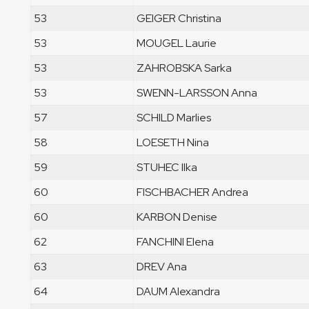
53
GEIGER Christina
53
MOUGEL Laurie
53
ZAHROBSKA Sarka
53
SWENN-LARSSON Anna
57
SCHILD Marlies
58
LOESETH Nina
59
STUHEC Ilka
60
FISCHBACHER Andrea
60
KARBON Denise
62
FANCHINI Elena
63
DREV Ana
64
DAUM Alexandra