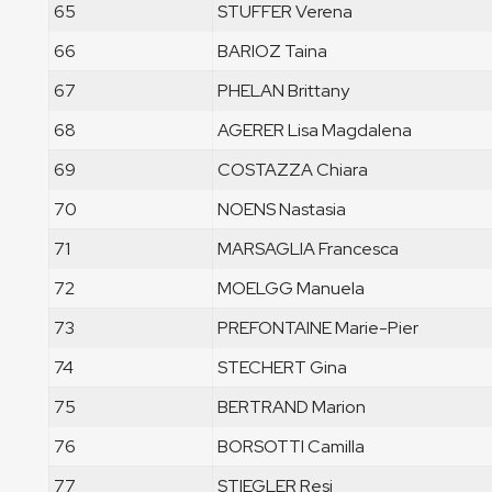
65
STUFFER Verena
66
BARIOZ Taina
67
PHELAN Brittany
68
AGERER Lisa Magdalena
69
COSTAZZA Chiara
70
NOENS Nastasia
71
MARSAGLIA Francesca
72
MOELGG Manuela
73
PREFONTAINE Marie-Pier
74
STECHERT Gina
75
BERTRAND Marion
76
BORSOTTI Camilla
77
STIEGLER Resi