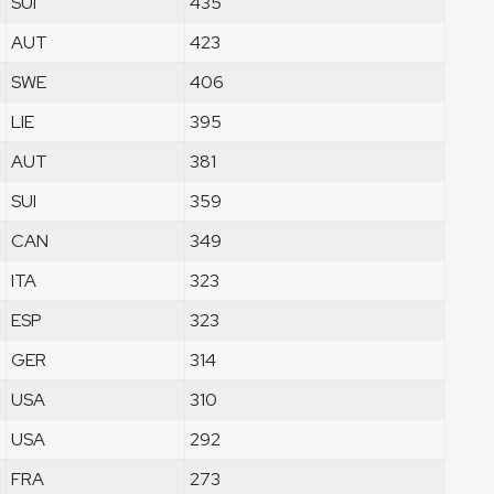
SUI
435
AUT
423
SWE
406
LIE
395
AUT
381
SUI
359
CAN
349
ITA
323
ESP
323
GER
314
USA
310
USA
292
FRA
273