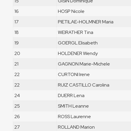
15
GISIN Dominique
16
HOSP Nicole
17
PIETILAE-HOLMNER Maria
18
WEIRATHER Tina
19
GOERGL Elisabeth
20
HOLDENER Wendy
21
GAGNON Marie-Michele
22
CURTONI Irene
22
RUIZ CASTILLO Carolina
24
DUERR Lena
25
SMITH Leanne
26
ROSS Laurenne
27
ROLLAND Marion