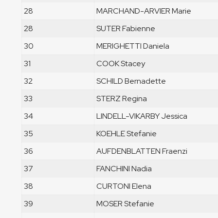
28
MARCHAND-ARVIER Marie
28
SUTER Fabienne
30
MERIGHETTI Daniela
31
COOK Stacey
32
SCHILD Bernadette
33
STERZ Regina
34
LINDELL-VIKARBY Jessica
35
KOEHLE Stefanie
36
AUFDENBLATTEN Fraenzi
37
FANCHINI Nadia
38
CURTONI Elena
39
MOSER Stefanie