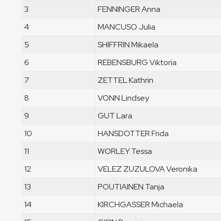
3
FENNINGER Anna
4
MANCUSO Julia
5
SHIFFRIN Mikaela
6
REBENSBURG Viktoria
7
ZETTEL Kathrin
8
VONN Lindsey
9
GUT Lara
10
HANSDOTTER Frida
11
WORLEY Tessa
12
VELEZ ZUZULOVA Veronika
13
POUTIAINEN Tanja
14
KIRCHGASSER Michaela