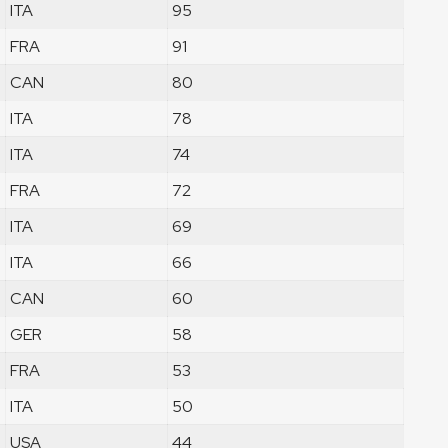
ITA
95
FRA
91
CAN
80
ITA
78
ITA
74
FRA
72
ITA
69
ITA
66
CAN
60
GER
58
FRA
53
ITA
50
USA
44