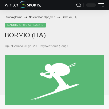
Strona główna
Narciarstwo alpejskie
Bormio (ITA)
NARCIARSTWO ALPEJSKIE
BORMIO (ITA)
Opublikowano 28 gru 2018
wyświetlenia (-eń)