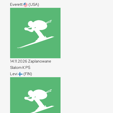
Everett
(USA)
14.11.2026
Zaplanowane
Slalom
K
PŚ
Levi
(FIN)