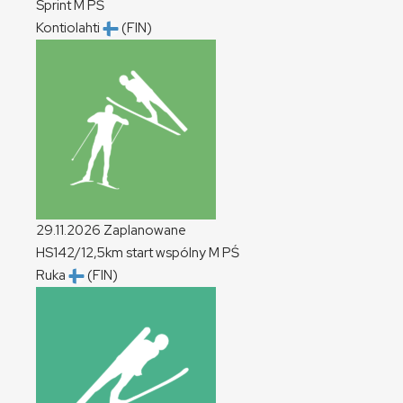
Sprint
M
PŚ
Kontiolahti
(FIN)
29.11.2026
Zaplanowane
HS142/12,5km start wspólny
M
PŚ
Ruka
(FIN)