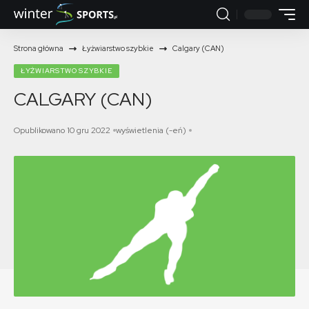
Strona główna
Łyżwiarstwo szybkie
Calgary (CAN)
ŁYŻWIARSTWO SZYBKIE
CALGARY (CAN)
Opublikowano 10 gru 2022
wyświetlenia (-eń)