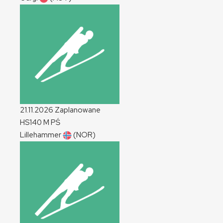
21.11.2026
Zaplanowane
HS140
M
PŚ
Lillehammer
(NOR)