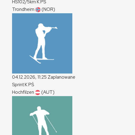
HS102/5km
K
PŚ
Trondheim
(NOR)
04.12.2026, 11:25
Zaplanowane
Sprint
K
PŚ
Hochfilzen
(AUT)