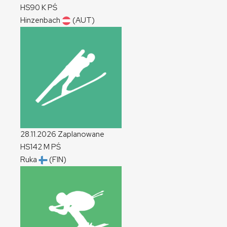
HS90
K
PŚ
Hinzenbach
(AUT)
28.11.2026
Zaplanowane
HS142
M
PŚ
Ruka
(FIN)