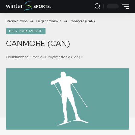
Strona główna
Biegi narciarskie
Canmore (CAN)
BIEGI NARCIARSKIE
CANMORE (CAN)
Opublikowano 11 mar 2016
wyświetlenia (-eń)