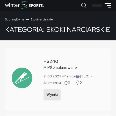
Strona główna
Skoki narciarskie
KATEGORIA:
SKOKI NARCIARSKIE
HS240
M
PŚ
Zaplanowane
21.03.2027
Planica
(SLO)
0
0
Skomentuj
Wyniki