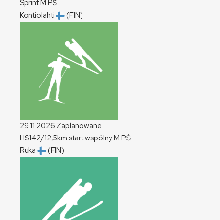
Sprint
M
PŚ
Kontiolahti
(FIN)
29.11.2026
Zaplanowane
HS142/12,5km start wspólny
M
PŚ
Ruka
(FIN)