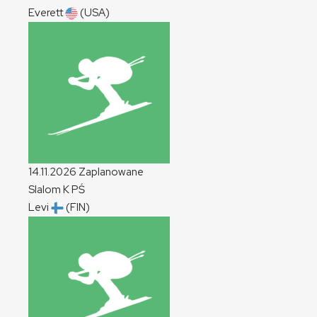
Everett
(USA)
14.11.2026
Zaplanowane
Slalom
K
PŚ
Levi
(FIN)