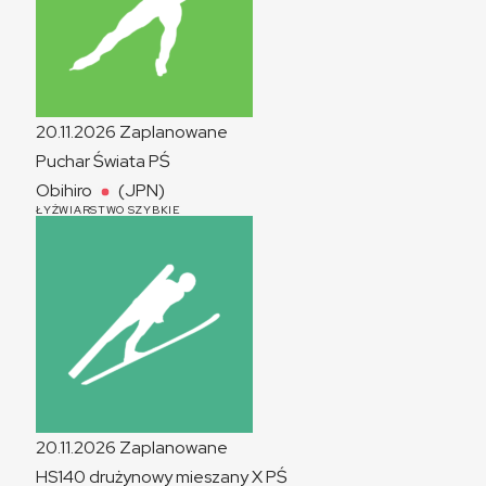
20.11.2026
Zaplanowane
Puchar Świata
PŚ
Obihiro
(JPN)
ŁYŻWIARSTWO SZYBKIE
20.11.2026
Zaplanowane
HS140 drużynowy mieszany
X
PŚ