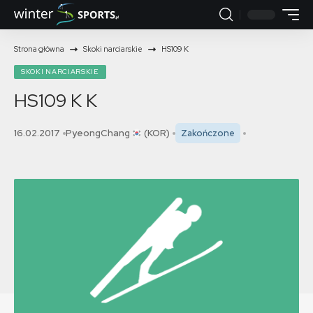
Strona główna
Skoki narciarskie
HS109 K
SKOKI NARCIARSKIE
HS109 K
K
16.02.2017
PyeongChang
(KOR)
Zakończone