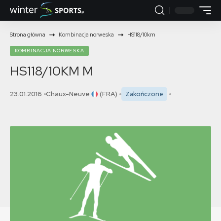
Strona główna
Kombinacja norweska
HS118/10km
KOMBINACJA NORWESKA
HS118/10KM
M
23.01.2016
Chaux-Neuve
(FRA)
Zakończone