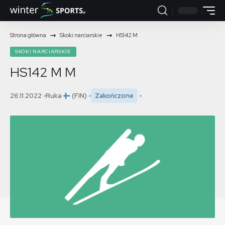
Strona główna
Skoki narciarskie
HS142 M
SKOKI NARCIARSKIE
HS142 M
M
26.11.2022
Ruka
(FIN)
Zakończone