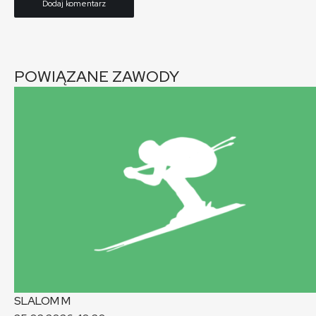
POWIĄZANE ZAWODY
SLALOM
M