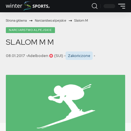
Strona główna
Narciarstwo alpejskie
Slalom M
NARCIARSTWO ALPEJSKIE
SLALOM M
M
08.01.2017
Adelboden
(SUI)
Zakończone