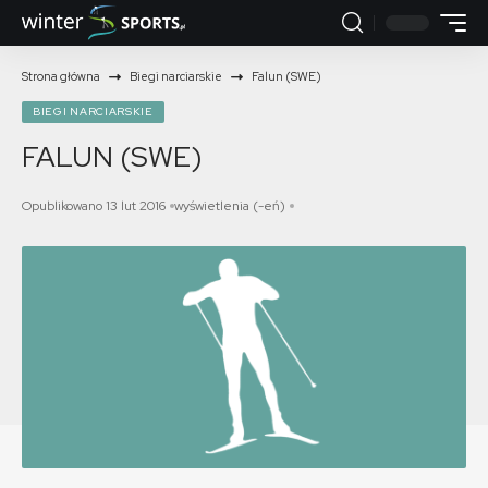
Strona główna
Biegi narciarskie
Falun (SWE)
BIEGI NARCIARSKIE
FALUN (SWE)
Opublikowano 13 lut 2016
wyświetlenia (-eń)