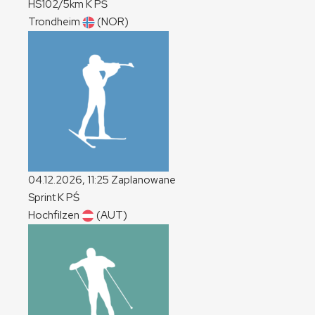
HS102/5km
K
PŚ
Trondheim
(NOR)
04.12.2026, 11:25
Zaplanowane
Sprint
K
PŚ
Hochfilzen
(AUT)