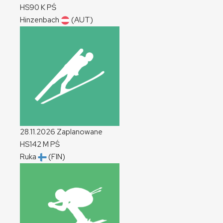
HS90
K
PŚ
Hinzenbach
(AUT)
28.11.2026
Zaplanowane
HS142
M
PŚ
Ruka
(FIN)