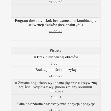
-2 do -3
Program dowolny: skok bez wartości w kombinacji /
sekwencji skoków (bez znaku „*”)
-2 do -3
Piruety
Brak 3 lub więcej obrotów
-3 do -4
Brak zgodności z muzyką
-1 do -3
Zmiana nogi słabo wykonana (łącznie z krzywizną
wejścia / wyjścia z wyjątkiem zmiany kierunku
obrotów)
-2 do -3
Słaba / niezdarna / nieestetyczna pozycja / pozycje
-1 do -3