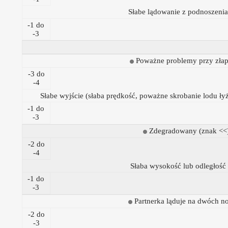
Słabe lądowanie z podnoszenia
-1 do
-3
Poważne problemy przy zła
-3 do
-4
Słabe wyjście (słaba prędkość, poważne skrobanie lodu ły
-1 do
-3
Zdegradowany (znak <<
-2 do
-4
Słaba wysokość lub odległość
-1 do
-3
Partnerka ląduje na dwóch n
-2 do
-3