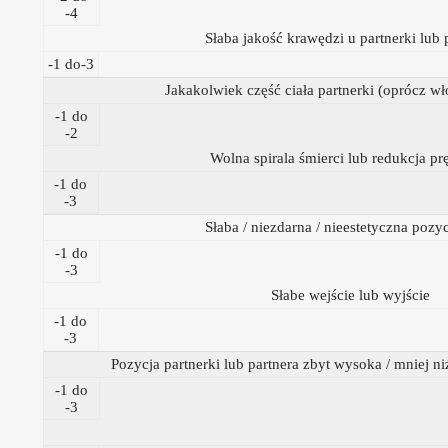
-4
Słaba jakość krawędzi u partnerki lub 
-1 do-3
Jakakolwiek część ciała partnerki (oprócz w
-1 do
-2
Wolna spirala śmierci lub redukcja pr
-1 do
-3
Słaba / niezdarna / nieestetyczna pozyc
-1 do
-3
Słabe wejście lub wyjście
-1 do
-3
Pozycja partnerki lub partnera zbyt wysoka / mniej niż
-1 do
-3