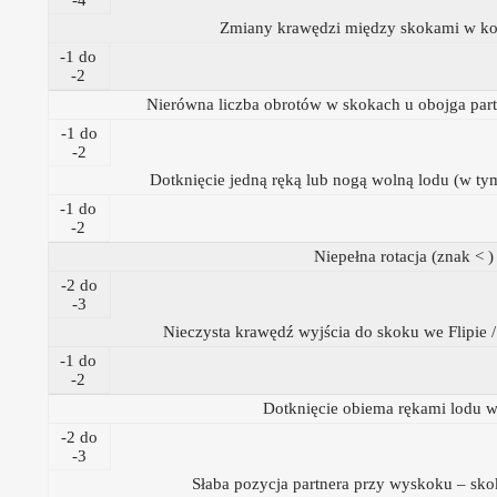
Zmiany krawędzi między skokami w ko
-1 do
-2
Nierówna liczba obrotów w skokach u obojga pa
-1 do
-2
Dotknięcie jedną ręką lub nogą wolną lodu (w t
-1 do
-2
Niepełna rotacja (znak < )
-2 do
-3
Nieczysta krawędź wyjścia do skoku we Flipie /
-1 do
-2
Dotknięcie obiema rękami lodu 
-2 do
-3
Słaba pozycja partnera przy wyskoku – sk