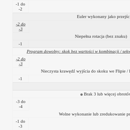
-1 do
-2
Euler wykonany jako przejś
-2 do
-3
Niepełna rotacja (bez znaku)
-1
Program dowolny: skok bez wartości w kombinacji / sek
-2 do
-3
Nieczysta krawędź wyjścia do skoku we Flipie / 
-1
Brak 3 lub więcej obrotó
-3 do
-4
Wolne wykonanie lub zredukowanie pr
-1 do
-3