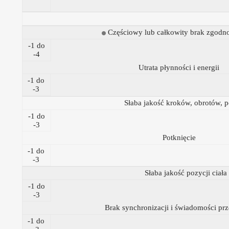
Częściowy lub całkowity brak zgodn
-1 do
-4
Utrata płynności i energii
-1 do
-3
Słaba jakość kroków, obrotów, p
-1 do
-3
Potknięcie
-1 do
-3
Słaba jakość pozycji ciała
-1 do
-3
Brak synchronizacji i świadomości prz
-1 do