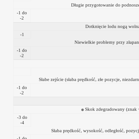
Długie przygotowanie do podnosz
-1 do
-2
Dotknięcie lodu nogą woln
-1
Niewielkie problemy przy złapan
-1 do
-2
Słabe zejście (słaba prędkość, złe pozycje, niezdarn
-1 do
-2
Skok zdegradowany (znak 
-3 do
-4
Słaba prędkość, wysokość, odległość, pozyc
-1 do