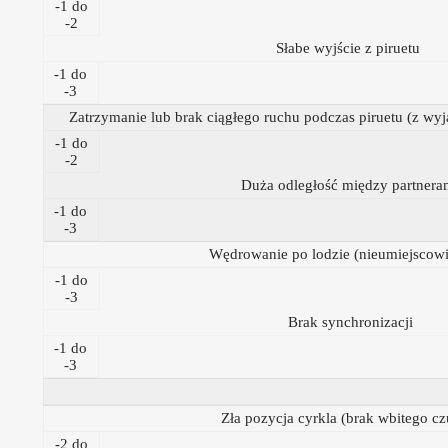
-1 do
-2
Słabe wyjście z piruetu
-1 do
-3
Zatrzymanie lub brak ciągłego ruchu podczas piruetu (z wy
-1 do
-2
Duża odległość między partnera
-1 do
-3
Wędrowanie po lodzie (nieumiejscowi
-1 do
-3
Brak synchronizacji
-1 do
-3
Zła pozycja cyrkla (brak wbitego cz
-2 do