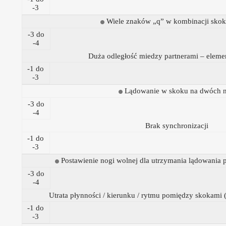
-3
Wiele znaków „q” w kombinacji sko
-3 do
-4
Duża odległość miedzy partnerami – elem
-1 do
-3
Lądowanie w skoku na dwóch
-3 do
-4
Brak synchronizacji
-1 do
-3
Postawienie nogi wolnej dla utrzymania lądowania p
-3 do
-4
Utrata płynności / kierunku / rytmu pomiędzy skokami 
-1 do
-3