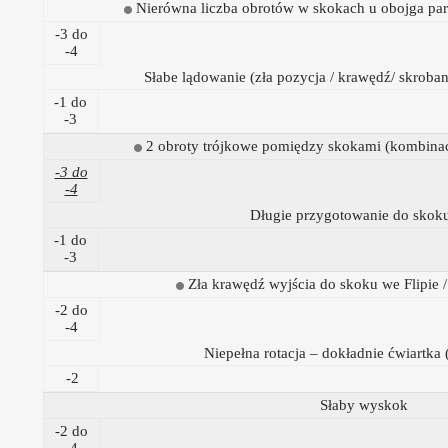
Nierówna liczba obrotów w skokach u obojga pa
-3 do
-4
Słabe lądowanie (zła pozycja / krawędź/ skroban
-1 do
-3
2 obroty trójkowe pomiędzy skokami (kombinac
-3 do
-4
Długie przygotowanie do skok
-1 do
-3
Zła krawędź wyjścia do skoku we Flipie /
-2 do
-4
Niepełna rotacja – dokładnie ćwiartka 
-2
Słaby wyskok
-2 do
-4