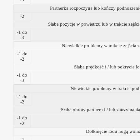
Partnerka rozpoczyna lub kończy podnoszen
-2
Słabe pozycje w powietrzu lub w trakcie zejśc
-1 do
-3
Niewielkie problemy w trakcie zejścia 
-1 do
-2
Słaba prędkość i / lub pokrycie l
-1 do
-3
Niewielkie problemy w trakcie pod
-1 do
-2
Słabe obroty partnera i / lub zatrzyman
-1 do
-3
Dotknięcie lodu nogą woln
-1