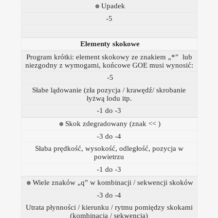
Upadek
-5
Elementy skokowe
Program krótki: element skokowy ze znakiem „*” lub
niezgodny z wymogami, końcowe GOE musi wynosić:
-5
Słabe lądowanie (zła pozycja / krawędź/ skrobanie
łyżwą lodu itp.
-1 do -3
Skok zdegradowany (znak << )
-3 do -4
Słaba prędkość, wysokość, odległość, pozycja w
powietrzu
-1 do -3
Wiele znaków „q” w kombinacji / sekwencji skoków
-3 do -4
Utrata płynności / kierunku / rytmu pomiędzy skokami
(kombinacja / sekwencja)