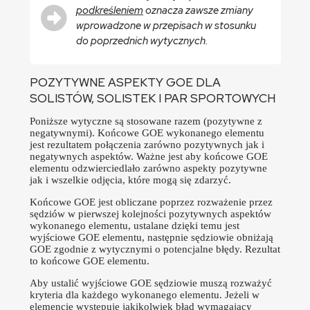
podkreśleniem
oznacza zawsze zmiany
wprowadzone w przepisach w stosunku
do poprzednich wytycznych.
POZYTYWNE ASPEKTY GOE DLA
SOLISTÓW, SOLISTEK I PAR SPORTOWYCH
Poniższe wytyczne są stosowane razem (pozytywne z
negatywnymi). Końcowe GOE wykonanego elementu
jest rezultatem połączenia zarówno pozytywnych jak i
negatywnych aspektów. Ważne jest aby końcowe GOE
elementu odzwierciedlało zarówno aspekty pozytywne
jak i wszelkie odjęcia, które mogą się zdarzyć.
Końcowe GOE jest obliczane poprzez rozważenie przez
sędziów w pierwszej kolejności pozytywnych aspektów
wykonanego elementu, ustalane dzięki temu jest
wyjściowe GOE elementu, następnie sędziowie obniżają
GOE zgodnie z wytycznymi o potencjalne błędy. Rezultat
to końcowe GOE elementu.
Aby ustalić wyjściowe GOE sędziowie muszą rozważyć
kryteria dla każdego wykonanego elementu. Jeżeli w
elemencie występuje jakikolwiek błąd wymagający