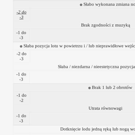
Słabo wykonana zmiana n
-2 do
-3
Brak zgodności z muzyką
-1 do
-3
Słaba pozycja lotu w powietrzu i / lub nieprawidłowe wejśc
-2 do
-3
Słaba / niezdarna / nieestetyczna pozycja
-1 do
-3
Brak 1 lub 2 obrotów
-1 do
-2
Utrata równowagi
-1 do
-3
Dotknięcie lodu jedną ręką lub nogą w