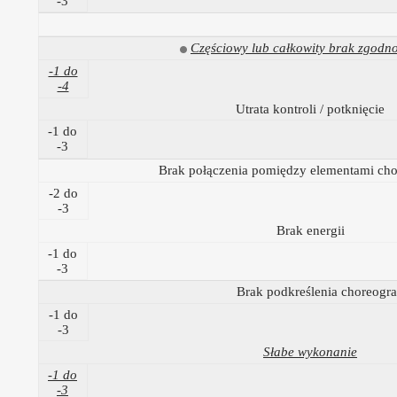
-3
Częściowy lub całkowity brak zgodn
-1 do
-4
Utrata kontroli / potknięcie
-1 do
-3
Brak połączenia pomiędzy elementami ch
-2 do
-3
Brak energii
-1 do
-3
Brak podkreślenia choreograf
-1 do
-3
Słabe wykonanie
-1 do
-3