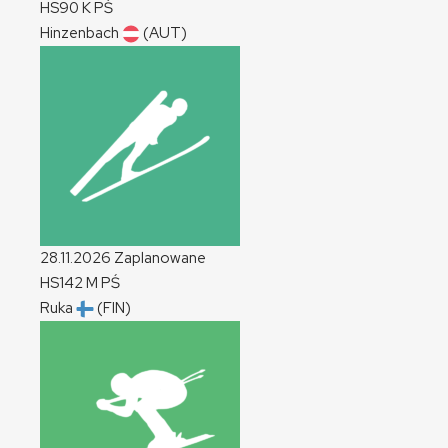
HS90
K
PŚ
Hinzenbach
(AUT)
28.11.2026
Zaplanowane
HS142
M
PŚ
Ruka
(FIN)