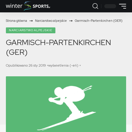
Strona główna
Narciarstwo alpejskie
Garmisch-Partenkirchen (GER)
NARCIARSTWO ALPEJSKIE
GARMISCH-PARTENKIRCHEN
(GER)
Opublikowano 26 sty 2019
wyświetlenia (-eń)