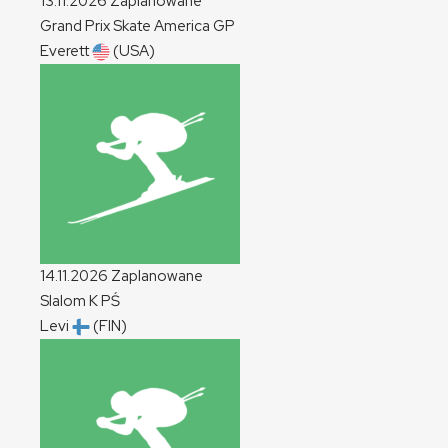
13.11.2026
Zaplanowane
Grand Prix Skate America
GP
Everett
(USA)
14.11.2026
Zaplanowane
Slalom
K
PŚ
Levi
(FIN)