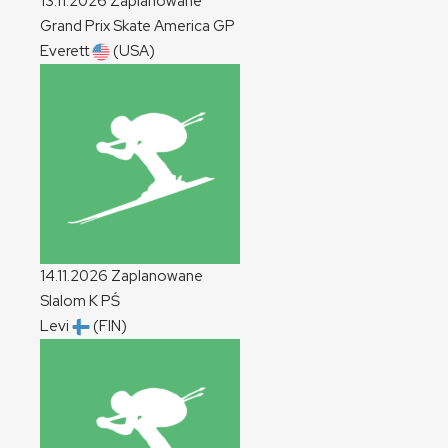
13.11.2026
Zaplanowane
Grand Prix Skate America
GP
Everett
(USA)
14.11.2026
Zaplanowane
Slalom
K
PŚ
Levi
(FIN)