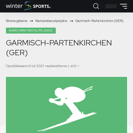
Strona główna
Narciarstwo alpejskie
Garmisch-Partenkirchen (GER)
NARCIARSTWO ALPEJSKIE
GARMISCH-PARTENKIRCHEN
(GER)
Opublikowano 6 lut 2021
wyświetlenia (-eń)