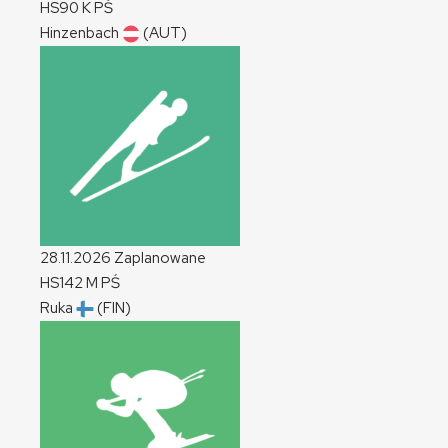
HS90
K
PŚ
Hinzenbach
(AUT)
28.11.2026
Zaplanowane
HS142
M
PŚ
Ruka
(FIN)