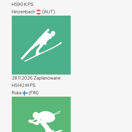
HS90
K
PŚ
Hinzenbach
(AUT)
28.11.2026
Zaplanowane
HS142
M
PŚ
Ruka
(FIN)