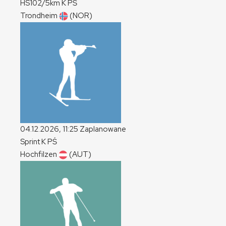
HS102/5km
K
PŚ
Trondheim
(NOR)
04.12.2026, 11:25
Zaplanowane
Sprint
K
PŚ
Hochfilzen
(AUT)