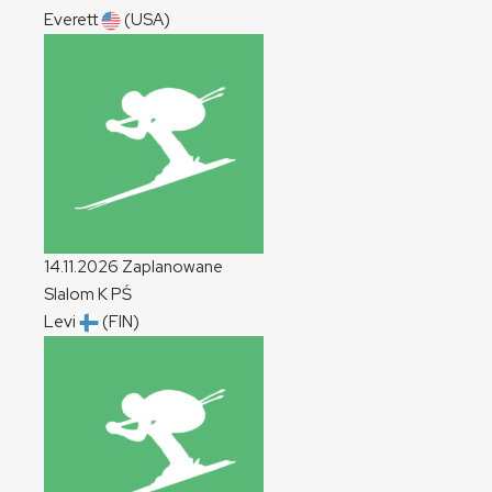
Everett
(USA)
14.11.2026
Zaplanowane
Slalom
K
PŚ
Levi
(FIN)