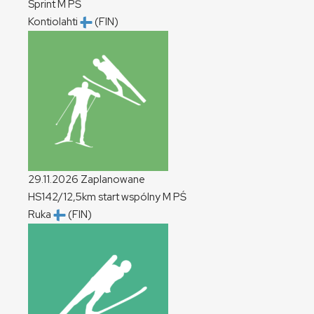
Sprint
M
PŚ
Kontiolahti
(FIN)
29.11.2026
Zaplanowane
HS142/12,5km start wspólny
M
PŚ
Ruka
(FIN)