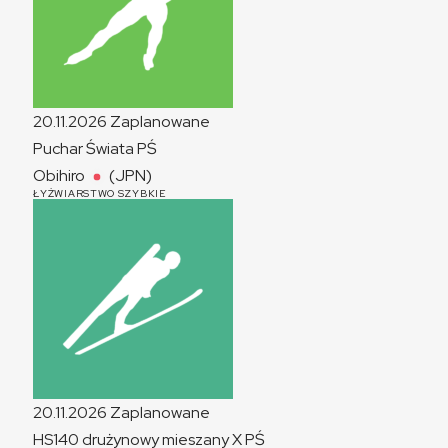
20.11.2026
Zaplanowane
Puchar Świata
PŚ
Obihiro
(JPN)
ŁYŻWIARSTWO SZYBKIE
20.11.2026
Zaplanowane
HS140 drużynowy mieszany
X
PŚ