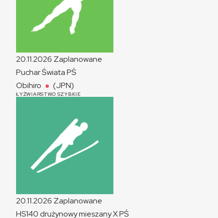
20.11.2026
Zaplanowane
Puchar Świata
PŚ
Obihiro
(JPN)
ŁYŻWIARSTWO SZYBKIE
20.11.2026
Zaplanowane
HS140 drużynowy mieszany
X
PŚ