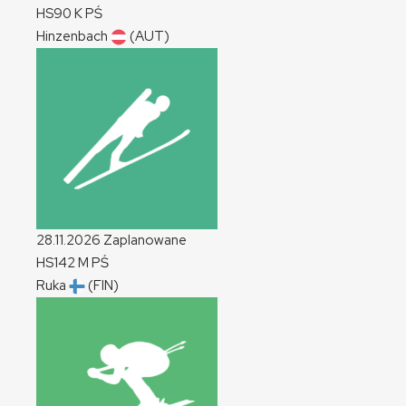
HS90
K
PŚ
Hinzenbach
(AUT)
28.11.2026
Zaplanowane
HS142
M
PŚ
Ruka
(FIN)