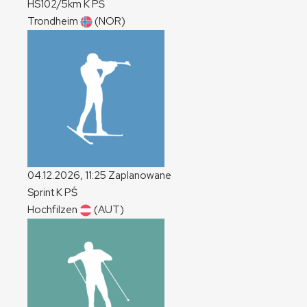
HS102/5km
K
PŚ
Trondheim
(NOR)
04.12.2026, 11:25
Zaplanowane
Sprint
K
PŚ
Hochfilzen
(AUT)