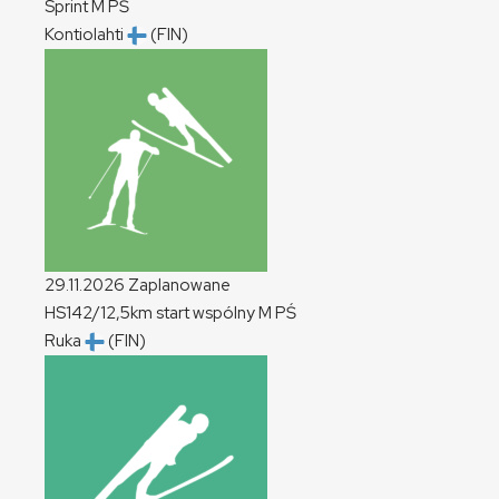
Sprint
M
PŚ
Kontiolahti
(FIN)
29.11.2026
Zaplanowane
HS142/12,5km start wspólny
M
PŚ
Ruka
(FIN)