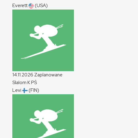
Everett
(USA)
14.11.2026
Zaplanowane
Slalom
K
PŚ
Levi
(FIN)