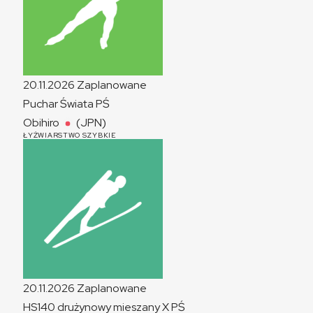
20.11.2026
Zaplanowane
Puchar Świata
PŚ
Obihiro
(JPN)
ŁYŻWIARSTWO SZYBKIE
20.11.2026
Zaplanowane
HS140 drużynowy mieszany
X
PŚ