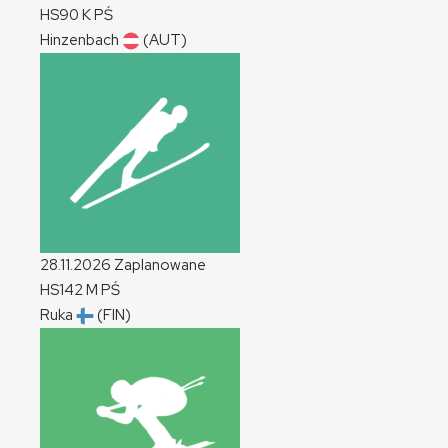
HS90
K
PŚ
Hinzenbach
(AUT)
28.11.2026
Zaplanowane
HS142
M
PŚ
Ruka
(FIN)