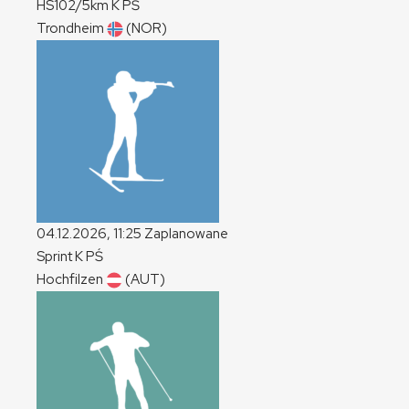
HS102/5km
K
PŚ
Trondheim
(NOR)
04.12.2026, 11:25
Zaplanowane
Sprint
K
PŚ
Hochfilzen
(AUT)