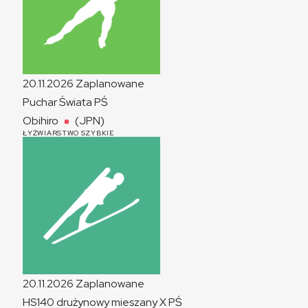
20.11.2026
Zaplanowane
Puchar Świata
PŚ
Obihiro
(JPN)
ŁYŻWIARSTWO SZYBKIE
20.11.2026
Zaplanowane
HS140 drużynowy mieszany
X
PŚ