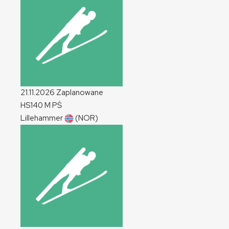
21.11.2026
Zaplanowane
HS140
M
PŚ
Lillehammer
(NOR)