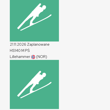
21.11.2026
Zaplanowane
HS140
M
PŚ
Lillehammer
(NOR)