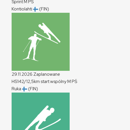
Sprint
M
PŚ
Kontiolahti
(FIN)
29.11.2026
Zaplanowane
HS142/12,5km start wspólny
M
PŚ
Ruka
(FIN)