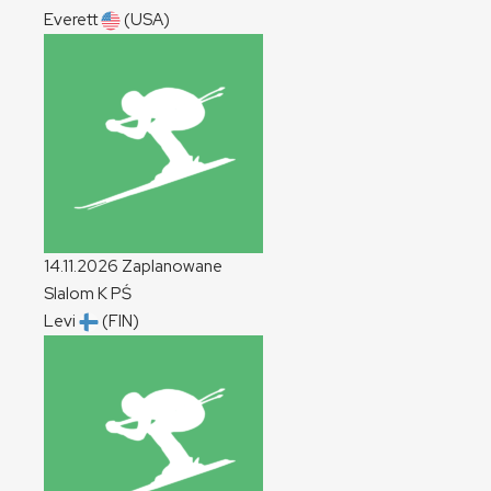
Everett
(USA)
14.11.2026
Zaplanowane
Slalom
K
PŚ
Levi
(FIN)