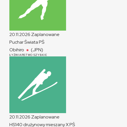
20.11.2026
Zaplanowane
Puchar Świata
PŚ
Obihiro
(JPN)
ŁYŻWIARSTWO SZYBKIE
20.11.2026
Zaplanowane
HS140 drużynowy mieszany
X
PŚ