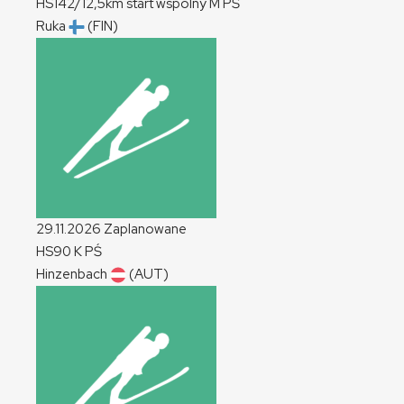
HS142/12,5km start wspólny
M
PŚ
Ruka
(FIN)
29.11.2026
Zaplanowane
HS90
K
PŚ
Hinzenbach
(AUT)