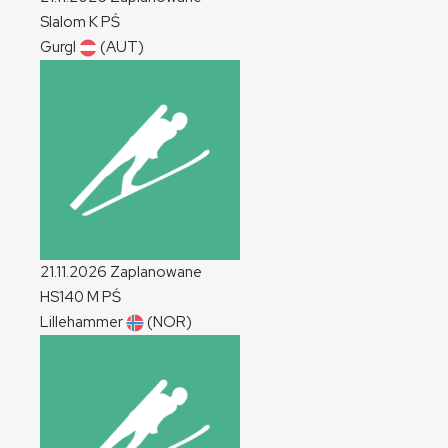
Slalom
K
PŚ
Gurgl
(AUT)
21.11.2026
Zaplanowane
HS140
M
PŚ
Lillehammer
(NOR)