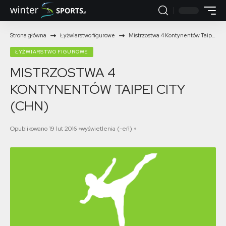
Strona główna
Łyżwiarstwo figurowe
Mistrzostwa 4 Kontynentów Taipei City (CHN)
ŁYŻWIARSTWO FIGUROWE
MISTRZOSTWA 4
KONTYNENTÓW TAIPEI CITY
(CHN)
Opublikowano 19 lut 2016
wyświetlenia (-eń)