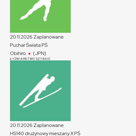
20.11.2026
Zaplanowane
Puchar Świata
PŚ
Obihiro
(JPN)
ŁYŻWIARSTWO SZYBKIE
20.11.2026
Zaplanowane
HS140 drużynowy mieszany
X
PŚ