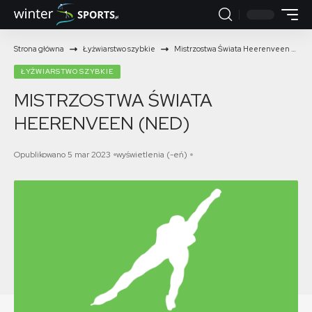
Strona główna
Łyżwiarstwo szybkie
Mistrzostwa Świata Heerenveen (NED)
ŁYŻWIARSTWO SZYBKIE
MISTRZOSTWA ŚWIATA
HEERENVEEN (NED)
Opublikowano 5 mar 2023
wyświetlenia (-eń)