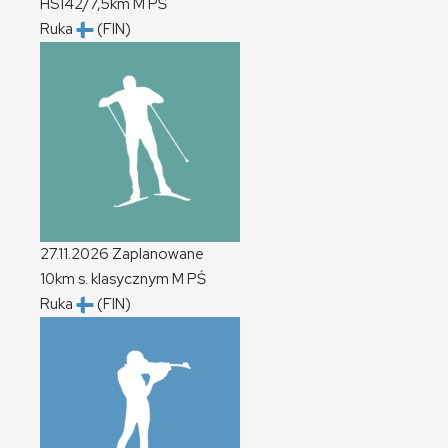
HS142/7,5km
M
PŚ
Ruka
(FIN)
27.11.2026
Zaplanowane
10km s. klasycznym
M
PŚ
Ruka
(FIN)