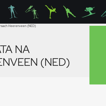
tansach Heerenveen (NED)
TA NA
ENVEEN (NED)