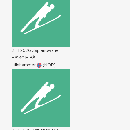
21.11.2026
Zaplanowane
HS140
M
PŚ
Lillehammer
(NOR)