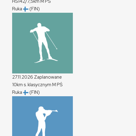
HS142/7,5km
M
PŚ
Ruka
(FIN)
27.11.2026
Zaplanowane
10km s. klasycznym
M
PŚ
Ruka
(FIN)