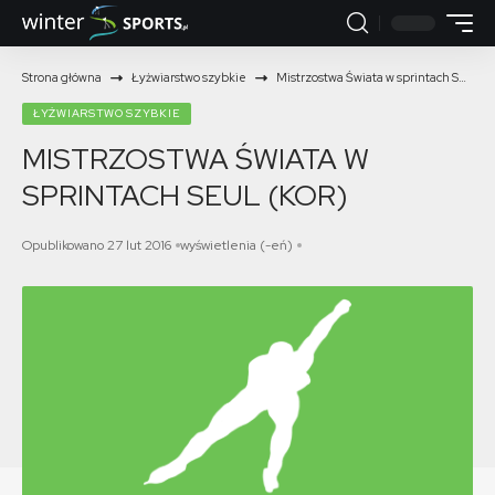
Strona główna
Łyżwiarstwo szybkie
Mistrzostwa Świata w sprintach Seul (KOR)
ŁYŻWIARSTWO SZYBKIE
MISTRZOSTWA ŚWIATA W
SPRINTACH SEUL (KOR)
Opublikowano 27 lut 2016
wyświetlenia (-eń)