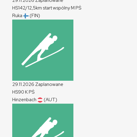
29.11.2026
Zaplanowane
HS142/12,5km start wspólny
M
PŚ
Ruka
(FIN)
29.11.2026
Zaplanowane
HS90
K
PŚ
Hinzenbach
(AUT)