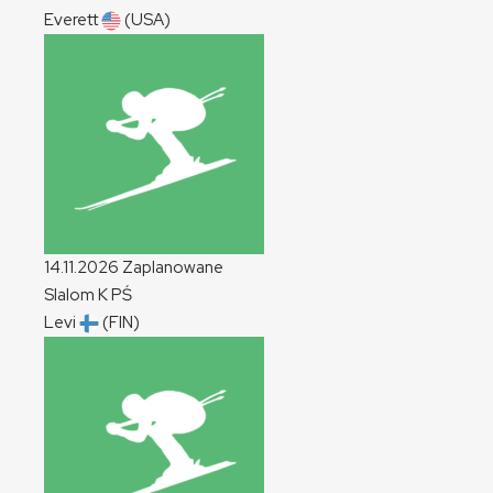
Everett
(USA)
14.11.2026
Zaplanowane
Slalom
K
PŚ
Levi
(FIN)