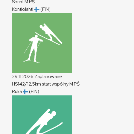
Sprint
M
PŚ
Kontiolahti
(FIN)
29.11.2026
Zaplanowane
HS142/12,5km start wspólny
M
PŚ
Ruka
(FIN)