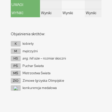
UWAGI
WYNIKI
Wyniki
Wyniki
Wyniki
O
Objaśnienia skrótów:
K
kobiety
M
mężczyźni
HS
ang. hill size
– rozmiar skoczni
PŚ
Puchar Świata
MŚ
Mistrzostwa Świata
ZIO
Zimowe Igrzyska Olimpijskie
konkurencja medalowa