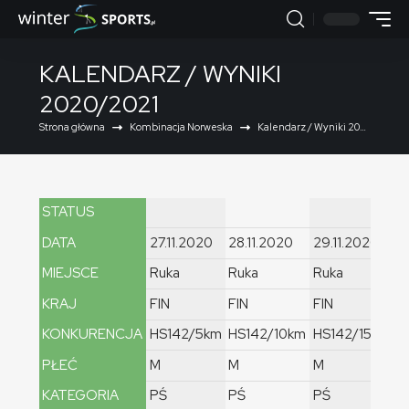
KALENDARZ / WYNIKI
2020/2021
Strona główna
Kombinacja Norweska
Kalendarz / Wyniki 2020/2021
STATUS
DATA
27.11.2020
28.11.2020
29.11.2020
0
MIEJSCE
Ruka
Ruka
Ruka
L
KRAJ
FIN
FIN
FIN
N
KONKURENCJA
HS142/5km
HS142/10km
HS142/15km
H
PŁEĆ
M
M
M
K
KATEGORIA
PŚ
PŚ
PŚ
P