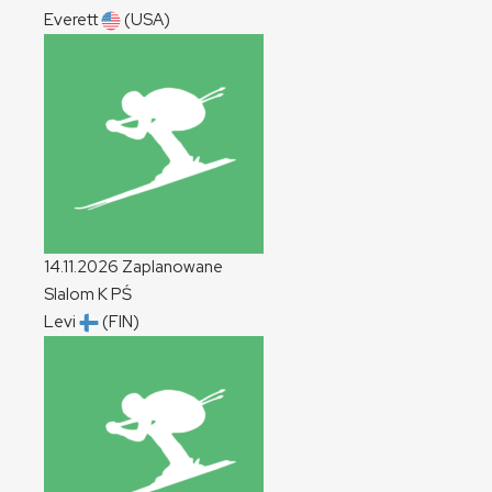
Everett
(USA)
14.11.2026
Zaplanowane
Slalom
K
PŚ
Levi
(FIN)