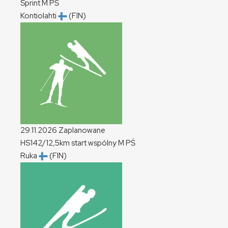
Sprint
M
PŚ
Kontiolahti
(FIN)
29.11.2026
Zaplanowane
HS142/12,5km start wspólny
M
PŚ
Ruka
(FIN)