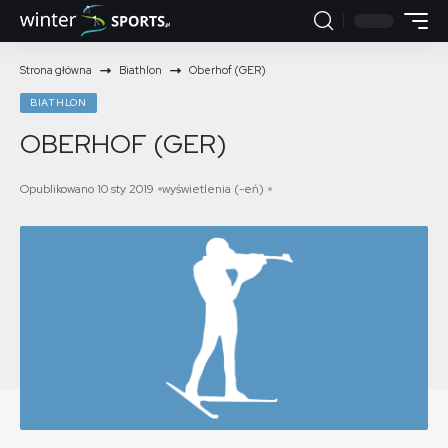
Strona główna
Biathlon
Oberhof (GER)
BIATHLON
OBERHOF (GER)
Opublikowano 10 sty 2019
wyświetlenia (-eń)