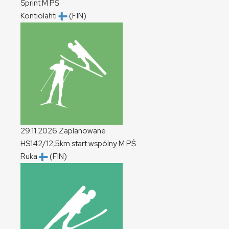
Sprint
M
PŚ
Kontiolahti
(FIN)
29.11.2026
Zaplanowane
HS142/12,5km start wspólny
M
PŚ
Ruka
(FIN)