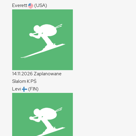
Everett
(USA)
14.11.2026
Zaplanowane
Slalom
K
PŚ
Levi
(FIN)