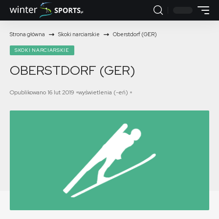
Strona główna
Skoki narciarskie
Oberstdorf (GER)
SKOKI NARCIARSKIE
OBERSTDORF (GER)
Opublikowano 16 lut 2019
wyświetlenia (-eń)