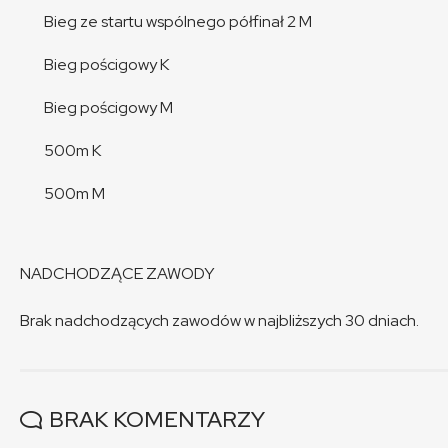
Bieg ze startu wspólnego półfinał 2 M
Bieg pościgowy K
Bieg pościgowy M
500m K
500m M
NADCHODZĄCE ZAWODY
Brak nadchodzących zawodów w najbliższych 30 dniach.
BRAK KOMENTARZY