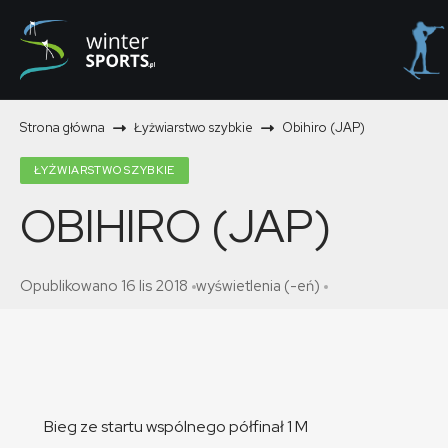
Strona główna
Łyżwiarstwo szybkie
Obihiro (JAP)
ŁYŻWIARSTWO SZYBKIE
OBIHIRO (JAP)
Opublikowano 16 lis 2018
wyświetlenia (-eń)
Bieg ze startu wspólnego półfinał 1 M