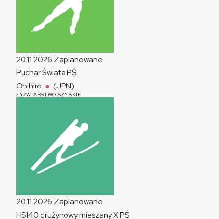
20.11.2026
Zaplanowane
Puchar Świata
PŚ
Obihiro
(JPN)
ŁYŻWIARSTWO SZYBKIE
20.11.2026
Zaplanowane
HS140 drużynowy mieszany
X
PŚ