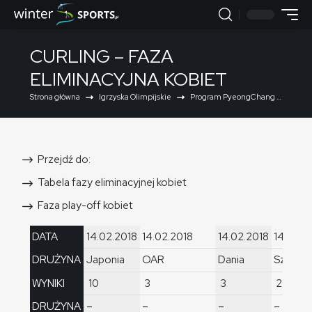
CURLING – FAZA
ELIMINACYJNA KOBIET
Strona główna
Igrzyska Olimpijskie
Program PyeongChang 2018
Przejdź do:
Tabela fazy eliminacyjnej kobiet
Faza play-off kobiet
DATA
14.02.2018
14.02.2018
14.02.2018
14.02.2
DRUŻYNA
Japonia
OAR
Dania
Szwajca
WYNIKI
10
3
3
2
DRUŻYNA
–
–
–
–