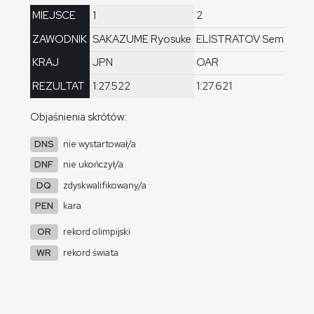
MIEJSCE
1
2
3
ZAWODNIK
SAKAZUME Ryosuke
ELISTRATOV Semen
CO
KRAJ
JPN
OAR
IT
REZULTAT
1:27.522
1:27.621
1:
Objaśnienia skrótów:
DNS
nie wystartował/a
DNF
nie ukończył/a
DQ
zdyskwalifikowany/a
PEN
kara
OR
rekord olimpijski
WR
rekord świata