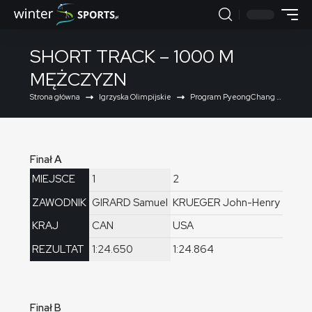
SHORT TRACK – 1000 M
MĘŻCZYZN
Strona główna
Igrzyska Olimpijskie
Program PyeongChang 2018
Finał A
MIEJSCE
1
2
3
ZAWODNIK
GIRARD Samuel
KRUEGER John-Henry
SEO Y
KRAJ
CAN
USA
KOR
REZULTAT
1:24.650
1:24.864
1:31.6
Finał B