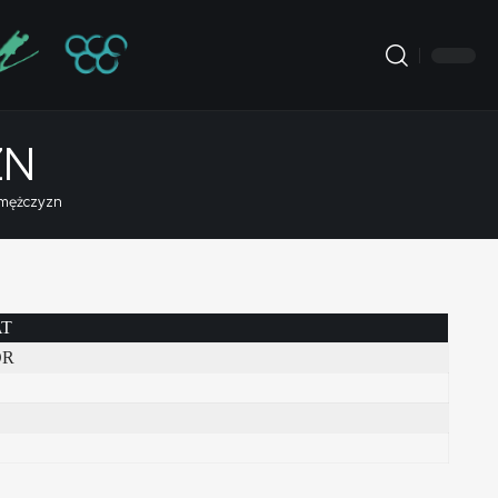
ZN
 mężczyzn
AT
OR