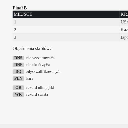
Finał B
MIEJSCE
KR
1
US
2
Kaz
3
Jap
Objaśnienia skrótów:
DNS
nie wystartował/a
DNF
nie ukończył/a
DQ
zdyskwalifikowany/a
PEN
kara
OR
rekord olimpijski
WR
rekord świata