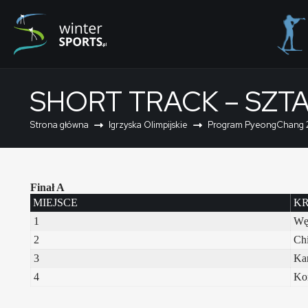
SHORT TRACK – SZT
Strona główna
Igrzyska Olimpijskie
Program PyeongChang 
Finał A
MIEJSCE
KR
1
Wę
2
Ch
3
Ka
4
Kor