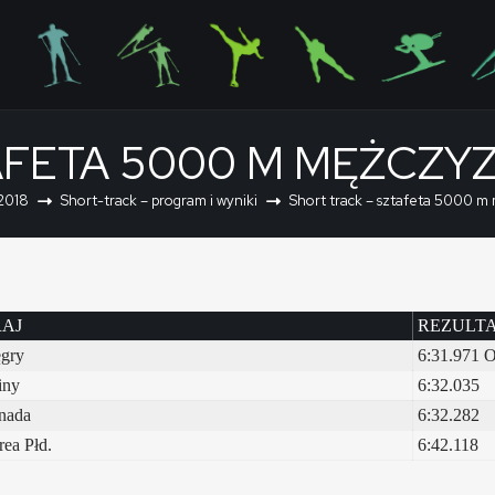
AFETA 5000 M MĘŻCZY
2018
Short-track – program i wyniki
Short track – sztafeta 5000 m
AJ
REZULT
gry
6:31.971 
iny
6:32.035
nada
6:32.282
ea Płd.
6:42.118