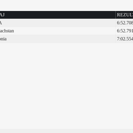
AJ
REZUL
A
6:52.70
achstan
6:52.79
onia
7:02.55