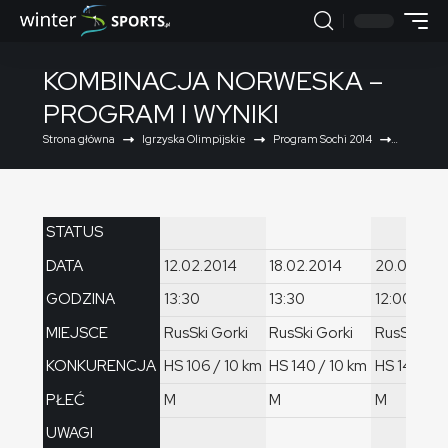
KOMBINACJA NORWESKA –
PROGRAM I WYNIKI
Strona główna
Igrzyska Olimpijskie
Program Sochi 2014
Kombinacj
STATUS
DATA
12.02.2014
18.02.2014
20.02.201
GODZINA
13:30
13:30
12:00
MIEJSCE
RusSki Gorki
RusSki Gorki
RusSki Gor
KONKURENCJA
HS 106 / 10 km
HS 140 / 10 km
HS 140 / s
PŁEĆ
M
M
M
UWAGI