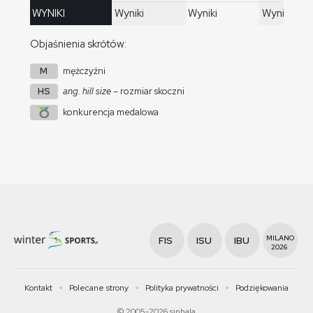
WYNIKI
Wyniki
Wyniki
Wyniki
Objaśnienia skrótów:
M
mężczyźni
HS
ang. hill size
– rozmiar skoczni
konkurencja medalowa
MILANO
FIS
ISU
IBU
2026
Kontakt
Polecane strony
Polityka prywatności
Podziękowania
© 2005-2026 sinhala