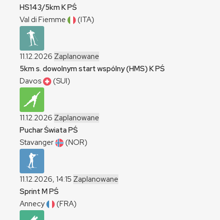
HS143/5km
K
PŚ
Val di Fiemme
(ITA)
11.12.2026
Zaplanowane
5km s. dowolnym start wspólny (HMS)
K
PŚ
Davos
(SUI)
11.12.2026
Zaplanowane
Puchar Świata
PŚ
Stavanger
(NOR)
11.12.2026, 14:15
Zaplanowane
Sprint
M
PŚ
Annecy
(FRA)