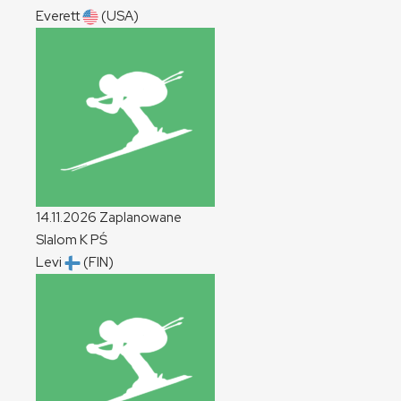
Everett
(USA)
14.11.2026
Zaplanowane
Slalom
K
PŚ
Levi
(FIN)