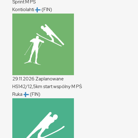
Sprint
M
PŚ
Kontiolahti
(FIN)
29.11.2026
Zaplanowane
HS142/12,5km start wspólny
M
PŚ
Ruka
(FIN)