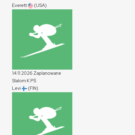
Everett
(USA)
14.11.2026
Zaplanowane
Slalom
K
PŚ
Levi
(FIN)