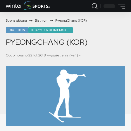
Strona główna
Biathlon
PyeongChang (KOR)
BIATHLON
IGRZYSKA OLIMPIJSKIE
PYEONGCHANG (KOR)
Opublikowano 22 lut 2018
wyświetlenia (-eń)