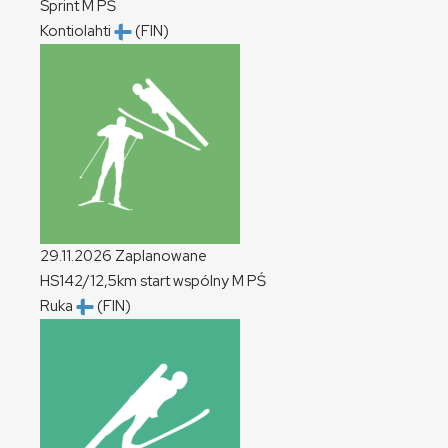
Sprint
M
PŚ
Kontiolahti
(FIN)
29.11.2026
Zaplanowane
HS142/12,5km start wspólny
M
PŚ
Ruka
(FIN)