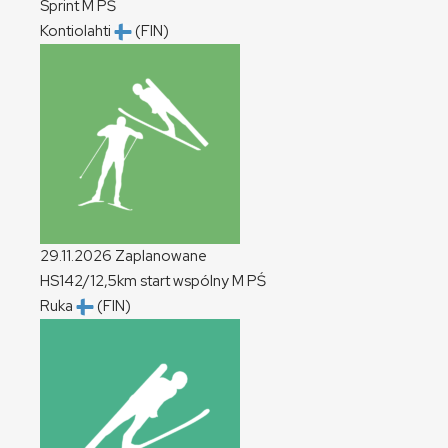
Sprint
M
PŚ
Kontiolahti
(FIN)
29.11.2026
Zaplanowane
HS142/12,5km start wspólny
M
PŚ
Ruka
(FIN)