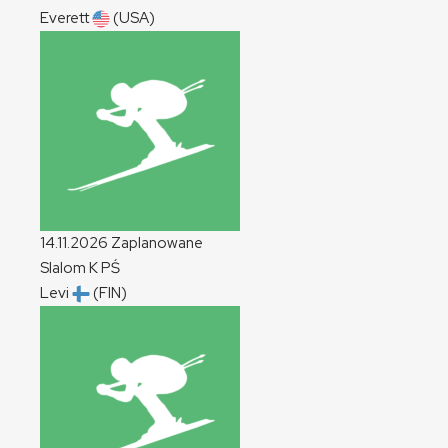
Everett
(USA)
14.11.2026
Zaplanowane
Slalom
K
PŚ
Levi
(FIN)