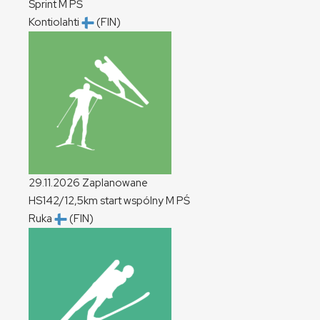
Sprint
M
PŚ
Kontiolahti
(FIN)
29.11.2026
Zaplanowane
HS142/12,5km start wspólny
M
PŚ
Ruka
(FIN)