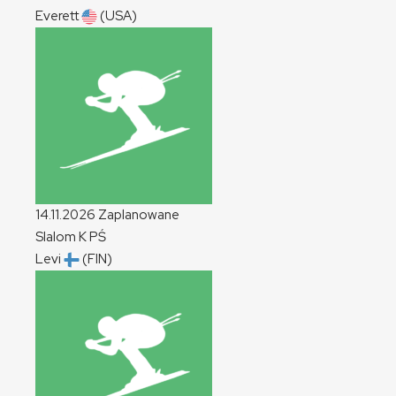
Everett
(USA)
14.11.2026
Zaplanowane
Slalom
K
PŚ
Levi
(FIN)